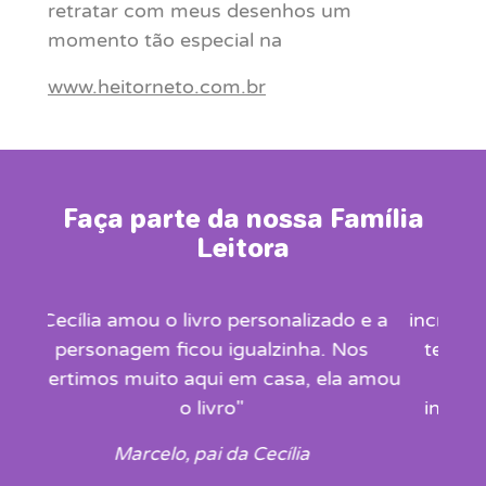
retratar com meus desenhos um
momento tão especial na
www.heitorneto.com.br
Faça parte da nossa Família
Leitora
"A Menina da Cabeça Quadrada é
incrível! Na minha escola fizemos até um
teatro dele! É um grande aprendizado
para os dias de hoje e também um
incentivo às brincadeiras antigas para
nossas crianças!"
Ludy Merlo